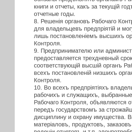
книги и отчеты, какъ за текущiй го
отчетные годы.
8. Решенiя органовъ Рабочаго Кон
для владельцевъ предпрiятiй и мо
лишь постановленiемъ высшихъ ор
Контроля.
9. Предпринимателю или администр
предоставляется трехдневный срок
соответствующiй высшiй органъ Ра
всехъ постановленiй низшихъ орга
Контроля.
10. Во всехъ предпрiятiяхъ владел
рабочихъ и служащихъ, выбранные
Рабочаго Контроля, объявляются 
передъ государствомъ за строжайш
дисциплину и охрану имущества. В
матерiаловъ, продуктовъ, заказов
веденiи отчетовъ и т.п. злоупотре