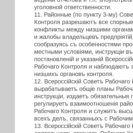
уголовной ответственности.
11. Районные (по пункту 3-му) Сов
Контроля разрешаютъ все спорные
конфликты между низшими органам
и жалобы владельцевъ предпрiятiй
сообразуясь съ особенностями про
местными условiями, инструкцiи в
постановленiй и указанiй Всероссiй
Рабочаго Контроля и наблюдаютъ з
низшихъ органовъ контроля.
12. Всероссiйскiй Советъ Рабочаго
вырабатываетъ общiе планы Рабоч
инструкцiи, издаетъ обязательныя 
регулируетъ взаимоотношенiя рай
Рабочаго Контроля и служитъ высш
всехъ делъ, связанныхъ с Рабочи
13. Всероссiйскiй Советъ Рабочаго