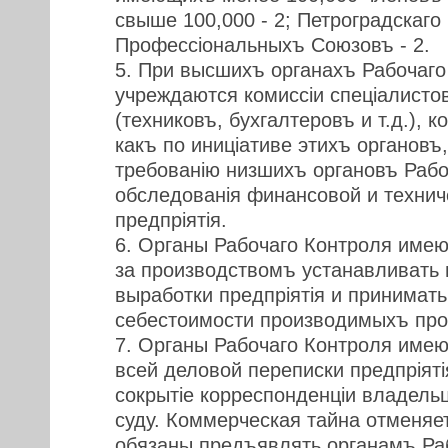
свыше 100,000 - 2; Петроградскаго
Профессiональныхъ Союзовъ - 2.
5. При высшихъ органахъ Рабочаго
учреждаются комиссiи спецiалисто
(техниковъ, бухгалтеровъ и т.д.), 
какъ по иницiативе этихъ органовъ,
требованiю низшихъ органовъ Рабо
обследованiя финансовой и технич
предпрiятiя.
6. Органы Рабочаго Контроля имею
за производствомъ устанавливать
выработки предпрiятiя и принимат
себестоимости производимыхъ про
7. Органы Рабочаго Контроля имею
всей деловой переписки предпрiятi
сокрытiе корреспонденцiи владель
суду. Коммерческая тайна отменяе
обязаны предъявлять органамъ Ра