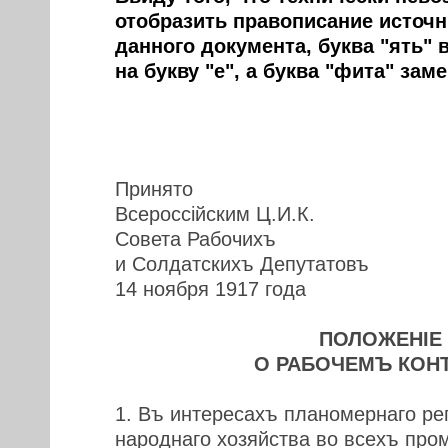
отобразить правописание источн
данного документа, буква "ять" 
на букву "е", а буква "фита" зам
Принято
Всероссiйским Ц.И.К.
Совета Рабочихъ
и Солдатскихъ Депутатовъ
14 ноября 1917 года
ПОЛОЖЕНIЕ
О РАБОЧЕМЪ КОН
1. Въ интересахъ планомернаго ре
народнаго хозяйства во всехъ пр