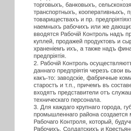
торговыхъ, банковыхъ, сельскохоз
транспортныхъ, кооперативныхъ, 
товариществахъ и пр. предпрiятiя
наемныхъ рабочихъ или же дающих
вводятся Рабочiй Контроль надъ п
куплей, продажей продуктовъ и сы
храненiемъ ихъ, а также надъ фин
предпрiятiя.
2. Рабочiй Контроль осуществляютъ
даннаго предпрiятiя черезъ свои в
какъ-то: заводскiе, фабричные ком
старостъ и т.п., причемъ въ состав
входятъ представители отъ служа
техническаго персонала.
3. Для каждаго крупнаго города, гу
промышленнаго района создается 
Рабочаго Контроля, который, буду
Рабочихъ, Солдатскихъ и Крестьян