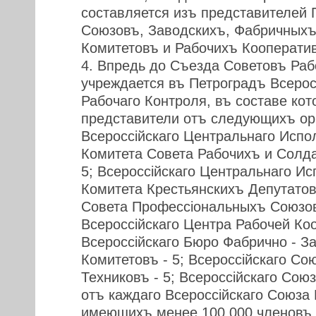
составляется изъ представителей
Союзовъ, Заводскихъ, Фабричныхъ
Комитетовъ и Рабочихъ Кооперати
4. Впредь до Съезда Советовъ Раб
учреждается въ Петроградъ Всерос
Рабочаго Контроля, въ составе кот
представители отъ следующихъ орг
Всероссiйскаго Центральнаго Испо
Комитета Совета Рабочихъ и Солда
5; Всероссiйскаго Центральнаго И
Комитета Крестьянскихъ Депутатовъ
Совета Профессiональныхъ Союзов
Всероссiйскаго Центра Рабочей Коо
Всероссiйскаго Бюро Фабрично - З
Комитетовъ - 5; Всероссiйскаго С
Техниковъ - 5; Всероссiйскаго Союз
отъ каждаго Всероссiйскаго Союза
имеющихъ менее 100,000 членовъ 