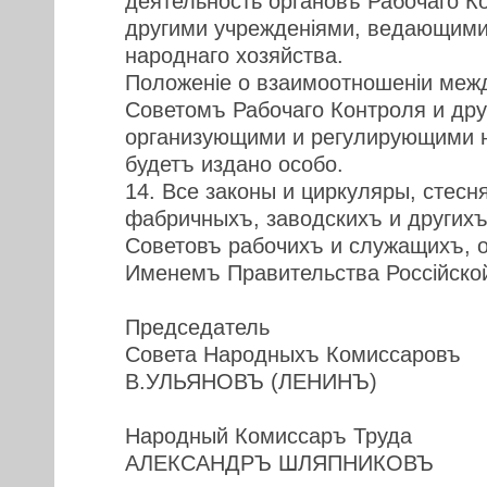
деятельность органовъ Рабочаго К
другими учрежденiями, ведающими 
народнаго хозяйства.
Положенiе о взаимоотношенiи меж
Советомъ Рабочаго Контроля и дру
организующими и регулирующими н
будетъ издано особо.
14. Все законы и циркуляры, стесн
фабричныхъ, заводскихъ и другихъ
Советовъ рабочихъ и служащихъ, 
Именемъ Правительства Россiйской
Председатель
Совета Народныхъ Комиссаровъ
В.УЛЬЯНОВЪ (ЛЕНИНЪ)
Народный Комиссаръ Труда
АЛЕКСАНДРЪ ШЛЯПНИКОВЪ