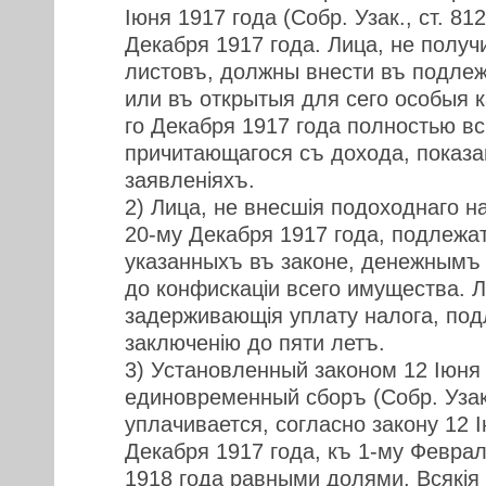
Iюня 1917 года (Собр. Узак., ст. 81
Декабря 1917 года. Лица, не полу
листовъ, должны внести въ подлеж
или въ открытыя для сего особыя к
го Декабря 1917 года полностью в
причитающагося съ дохода, показа
заявленiяхъ.
2) Лица, не внесшiя подоходнаго н
20-му Декабря 1917 года, подлежа
указанныхъ въ законе, денежнымъ 
до конфискацiи всего имущества. 
задерживающiя уплату налога, по
заключенiю до пяти летъ.
3) Установленный законом 12 Iюня
единовременный сборъ (Собр. Узак.
уплачивается, согласно закону 12 I
Декабря 1917 года, къ 1-му Феврал
1918 года равными долями. Всякiя 