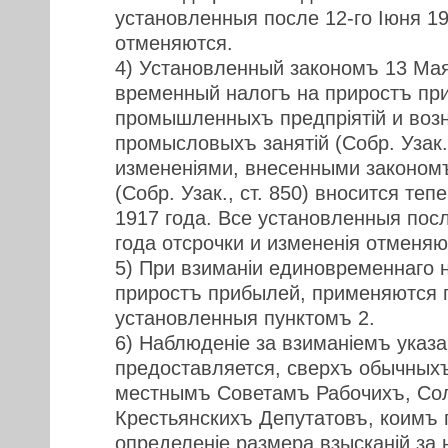
установленныя после 12-го Iюня 19
отменяются.
4) Установленный закономъ 13 Мая
временный налогъ на приростъ при
промышленныхъ предпрiятiй и воз
промысловыхъ занятiй (Собр. Узак.,
измененiями, внесенными закономъ
(Собр. Узак., ст. 850) вносится теп
1917 года. Все установленныя посл
года отсрочки и измененiя отменяю
5) При взиманiи единовременнаго н
приростъ прибылей, применяются п
установленныя пунктомъ 2.
6) Наблюденiе за взиманiемъ указ
предоставляется, сверхъ обычныхъ
местнымъ Советамъ Рабочихъ, Сол
Крестьянскихъ Депутатовъ, коимъ 
определенiе размера взысканiй за 