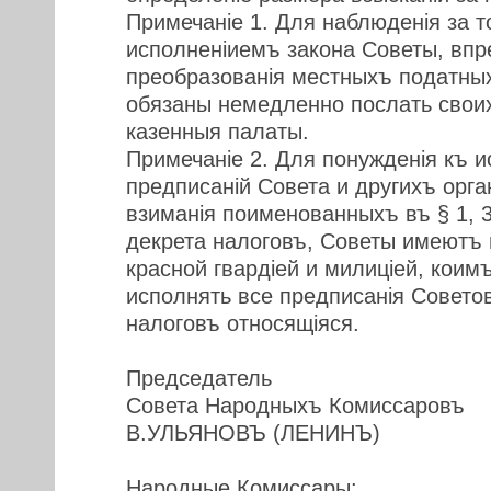
Примечанiе 1. Для наблюденiя за 
исполненiиемъ закона Советы, впр
преобразованiя местныхъ податных
обязаны немедленно послать свои
казенныя палаты.
Примечанiе 2. Для понужденiя къ 
предписанiй Совета и другихъ орга
взиманiя поименованныхъ въ § 1, 3
декрета налоговъ, Советы имеютъ 
красной гвардiей и милицiей, коим
исполнять все предписанiя Советов
налоговъ относящiяся.
Председатель
Совета Народныхъ Комиссаровъ
В.УЛЬЯНОВЪ (ЛЕНИНЪ)
Народные Комиссары: