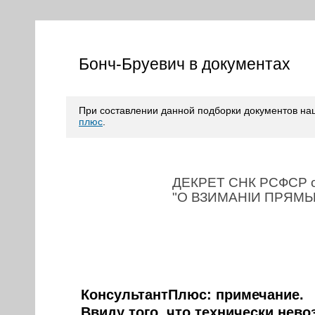
Бонч-Бруевич в документах
При составлении данной подборки документов н
плюс
.
ДЕКРЕТ СНК РСФСР от
"О ВЗИМАНIИ ПРЯМ
КонсультантПлюс: примечание.
Ввиду того, что технически нев