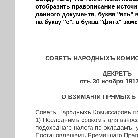
отобразить правописание источн
данного документа, буква "ять" 
на букву "е", а буква "фита" зам
СОВЕТЪ НАРОДНЫХЪ КОМИ
ДЕКРЕТЪ
отъ 30 ноября 191
О ВЗИМАНIИ ПРЯМЫХЪ
Советъ Народныхъ Комиссаровъ п
1) Последнимъ срокомъ для взноса
подоходнаго налога по окладамъ,
Постановленiемъ Временнаго Прав