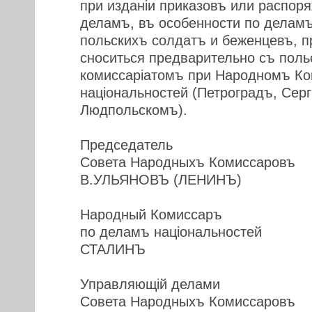
при изданiи приказовъ или распор
деламъ, въ особенности по делам
польскихъ солдатъ и беженцевъ, 
сноситься предварительно съ пол
комиссарiатомъ при Народномъ Ко
нацiональностей (Петроградъ, Сергi
Людпольскомъ).
Председатель
Совета Народныхъ Комиссаровъ
В.УЛЬЯНОВЪ (ЛЕНИНЪ)
Народный Комиссаръ
по деламъ нацiональностей
СТАЛИНЪ
Управляющiй делами
Совета Народныхъ Комиссаровъ