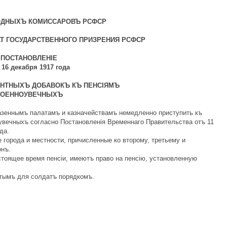
ОДНЫХЪ КОМИССАРОВЪ РСФСР
Т ГОСУДАРСТВЕННОГО ПРИЗРЕНИЯ РСФСР
ПОСТАНОВЛЕНIЕ
 16 декабря 1917 года
ЕНТНЫХЪ ДОБАВОКЪ КЪ ПЕНСIЯМЪ
ВОЕННОУВЕЧНЫХЪ
зеннымъ палатамъ и казначействамъ немедленно приступить къ
увечныхъ согласно Постановленiя Временнаго Правительства отъ 11
да.
 города и местности, причисленные ко второму, третьему и
онъ.
тоящее время пенсiи, имеютъ право на пенсiю, установленную
тымъ для солдатъ порядкомъ.