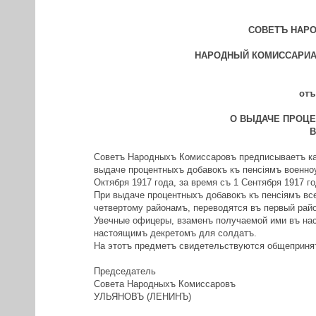
СОВЕТЪ НАР
НАРОДНЫЙ КОМИССАРИА
отъ
О ВЫДАЧЕ ПРОЦ
Советъ Народныхъ Комиссаровъ предписываетъ ка
выдаче процентныхъ добавокъ къ пенсiямъ военно
Октября 1917 года, за время съ 1 Сентября 1917 го
При выдаче процентныхъ добавокъ къ пенсiямъ все
четвертому районамъ, переводятся въ первый рай
Увечные офицеры, взаменъ получаемой ими въ нас
настоящимъ декретомъ для солдатъ.
На этотъ предметъ свидетельствуются общеприня
Председатель
Совета Народныхъ Комиссаровъ
УЛЬЯНОВЪ (ЛЕНИНЪ)