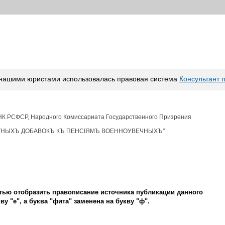
 нашими юристами использовалась правовая система
Консультант 
РСФСР, Народного Комиссариата Государственного Призрения
ТНЫХЪ ДОБАВОКЪ КЪ ПЕНСIЯМЪ ВОЕННОУВЕЧНЫХЪ"
стью отобразить правописание источника публикации данного
ву "е", а буква "фита" заменена на букву "ф".