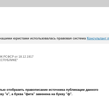
 нашими юристами использовалась правовая система
Консультант 
 РСФСР от 18.12.1917
ЕСПУБЛИКЕ"
стью отобразить правописание источника публикации данного
ву "е", а буква "фита" заменена на букву "ф".