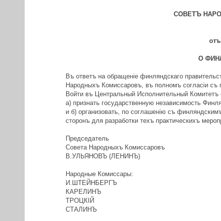
СОВЕТЪ НАР
отъ
О ФИН
Въ ответъ на обращенiе финляндскаго правительст
Народныхъ Комиссаровъ, въ полномъ согласiи съ п
Войти въ Центральный Исполнительный Комитетъ 
а) признать государственную независимость Финл
и б) организовать, по соглашенiю съ финляндским
сторонъ для разработки техъ практическихъ меропр
Председатель
Совета Народныхъ Комиссаровъ
В.УЛЬЯНОВЪ (ЛЕНИНЪ)
Народные Комиссары:
И.ШТЕЙНБЕРГЪ
КАРЕЛИНЪ
ТРОЦКIЙ
СТАЛИНЪ