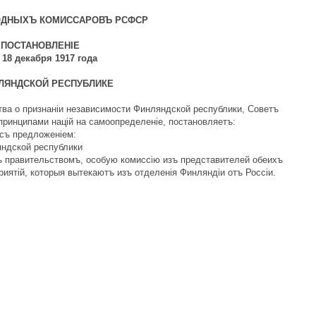
ОДНЫХЪ КОМИССАРОВЪ РСФСР
ПОСТАНОВЛЕНIЕ
 18 декабря 1917 года
ЛЯНДСКОЙ РЕСПУБЛИКЕ
ва о признанiи независимости Финляндской республики, Советъ
ринципами нацiй на самоопределенiе, постановляетъ:
съ предложенiем:
яндской республики
ъ правительствомъ, особую комиссiю изъ представителей обеихъ
иятiй, которыя вытекаютъ изъ отделенiя Финляндiи отъ Россiи.